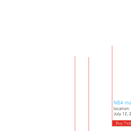
NBA ma
location
July 12, 
Buy Tic