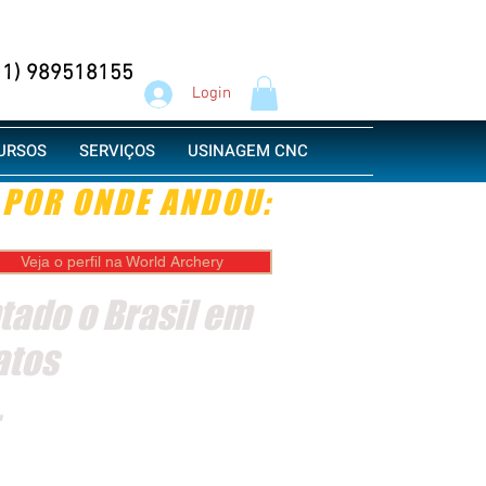
e/Whatsapp
11) 989518155
Login
URSOS
SERVIÇOS
USINAGEM CNC
POR ONDE ANDOU:
Veja o perfil na World Archery
tado o Brasil em
atos
.