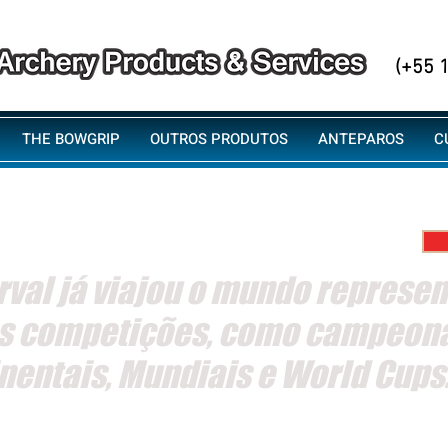
Fon
(+55 
THE BOWGRIP
OUTROS PRODUTOS
ANTEPAROS
C
val já viajou o mundo represen
as competições, como campeon
nentais, Mundiais e World Cups