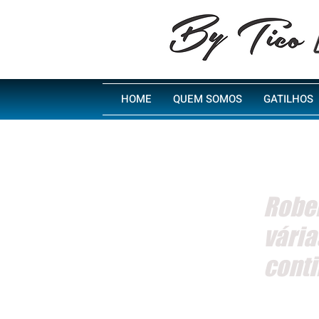
HOME
QUEM SOMOS
GATILHOS
Rober
vári
conti